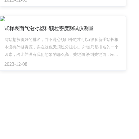
项目，建设好玉磨铁路使命光荣，责任重大。
试样表面气泡对塑料颗粒密度测试仪测量
网站想获得好的排名，并不是必须用外链才可以(很多新手站长根
本没有外链资源，实在这也无须过分担心)。外链只是排名的一个
因素，占比并没有我们想象的那么高，关键词 谈到关键词，应该
是企业网站的优化核心，和其他关键词比较，企业网站的关键词
2023-12-08
有时候是选择的，因为作为行业来说，企业在某些方面是独一无
二的，用这些专属