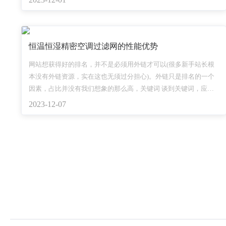
项目，建设好玉磨铁路使命光荣，责任重大。
恒温恒湿精密空调过滤网的性能优势
网站想获得好的排名，并不是必须用外链才可以(很多新手站长根
本没有外链资源，实在这也无须过分担心)。外链只是排名的一个
因素，占比并没有我们想象的那么高，关键词 谈到关键词，应该
是企业网站的优化核心，和其他关键词比较，企业网站的关键词
2023-12-07
有时候是选择的，因为作为行业来说，企业在某些方面是独一无
二的，用这些专属