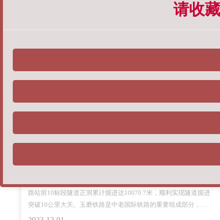
NEWS CENTER
请收藏醉
内容运营优化 六个细节关乎成败
网站想获得好的排名，并不是必须用外链才可以(很多新手站长根
本没有外链资源，实在这也无须过分担心)。外链只是排名的一个
因素，占比并没有我们想象的那么高，关键词 谈到关键词，应该
是企业网站的优化核心，和其他关键词比较，企业网站的关键词
2023-12-08
有时候是选择的，因为作为行业来说，企业在某些方面是独一无
二的，用这些专属
网站换域名需要注意的事项
11月21日，由中铁二十一局集团公司承建的玉（溪）磨（憨）铁
路站前10标段隧道正洞累计掘进达10070.7米，顺利实现隧道掘进
突破10公里大关。玉磨铁路是中老国际铁路的重要组成部分，国
家“一带一路”战略中的重要工程，亦是云南省在建的较大基础设施
2023-12-01