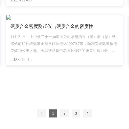
有时候是选择的，因为作为行业来说，企业在某些方面是独一无
二的，用这些专属
硬质合金密度测试仪与硬质合金的密度性
11月21日，由中铁二十一局集团公司承建的玉（溪）磨（憨）铁
路站前10标段隧道正洞累计掘进达10070.7米，顺利实现隧道掘进
突破10公里大关。玉磨铁路是中老国际铁路的重要组成部分，国
家“一带一路”战略中的重要工程，亦是云南省在建的较大基础设施
2023-12-15
项目，建设好玉磨铁路使命光荣，责任重大。
1
2
3