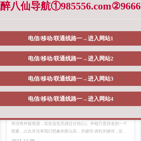
八仙导航①985556.com②96665
电信/移动/联通线路一→进入网站1
企业网站建设对搜索优化的几点建议
11月21日，由中铁二十一局集团公司承建的玉（溪）磨（憨）铁
电信/移动/联通线路一→进入网站2
路站前10标段隧道正洞累计掘进达10070.7米，顺利实现隧道掘进
突破10公里大关。玉磨铁路是中老国际铁路的重要组成部分，国
家“一带一路”战略中的重要工程，亦是云南省在建的较大基础设施
2023-12-25
电信/移动/联通线路一→进入网站3
项目，建设好玉磨铁路使命光荣，责任重大。
电信/移动/联通线路一→进入网站4
不锈钢储能罐用途有哪些
网站想获得好的排名，并不是必须用外链才可以(很多新手站长根
本没有外链资源，实在这也无须过分担心)。外链只是排名的一个
因素，占比并没有我们想象的那么高，关键词 谈到关键词，应该
是企业网站的优化核心，和其他关键词比较，企业网站的关键词
2023-12-08