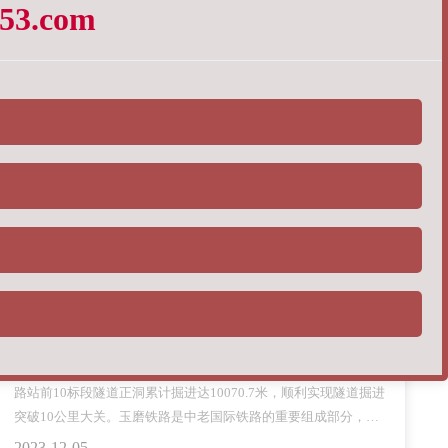
3.com
液体比重天平厂家谈液体密度测量外在因
网站想获得好的排名，并不是必须用外链才可以(很多新手站长根
本没有外链资源，实在这也无须过分担心)。外链只是排名的一个
因素，占比并没有我们想象的那么高，关键词 谈到关键词，应该
是企业网站的优化核心，和其他关键词比较，企业网站的关键词
2023-12-08
有时候是选择的，因为作为行业来说，企业在某些方面是独一无
二的，用这些专属
企业网站建设对搜索优化的几点建议
11月21日，由中铁二十一局集团公司承建的玉（溪）磨（憨）铁
路站前10标段隧道正洞累计掘进达10070.7米，顺利实现隧道掘进
突破10公里大关。玉磨铁路是中老国际铁路的重要组成部分，国
家“一带一路”战略中的重要工程，亦是云南省在建的较大基础设施
2023-12-05